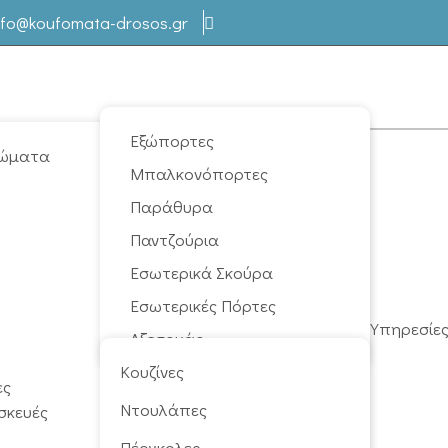
nfo@koufomata-drosos.gr
Εξώπορτες
ώματα
Μπαλκονόπορτες
Παράθυρα
Παντζούρια
Εσωτερικά Σκούρα
Εσωτερικές Πόρτες
Υπηρεσίε
Αξεσουάρ
Κουζίνες
ες
Ντουλάπες
σκευές
Πέργκολες