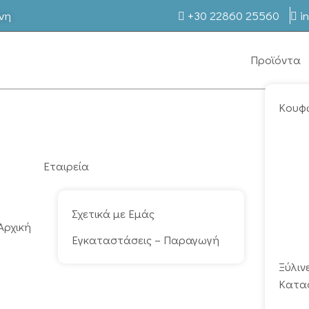
νη
+30 22860 25560
i
Προϊόντα
Κουφ
Εταιρεία
Σχετικά με Εμάς
Αρχική
Εγκαταστάσεις – Παραγωγή
Ξύλιν
Κατα