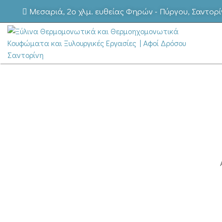
Μεσαριά, 2ο χλμ. ευθείας Φηρών - Πύργου, Σαντορί