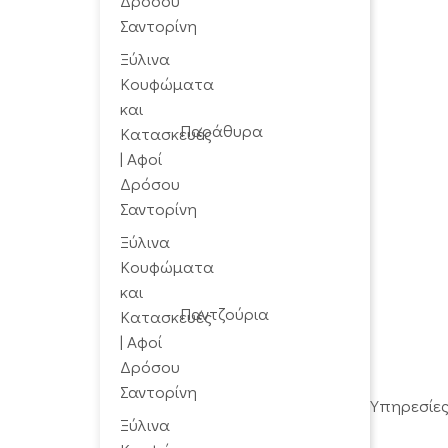
Παράθυρα
Παντζούρια
Υπηρεσίε