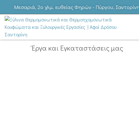
Μεσαριά, 2ο χλμ. ευθείας Φηρών - Πύργου, Σαντορίν
Έργα και Εγκαταστάσεις μας