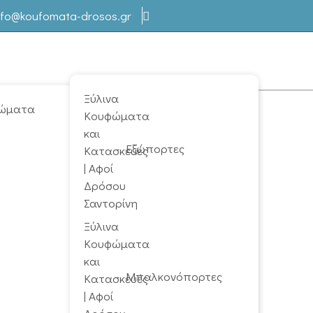
nfo@koufomata-drosos.gr
ώματα
Εξώπορτες
Μπαλκονόπορτες