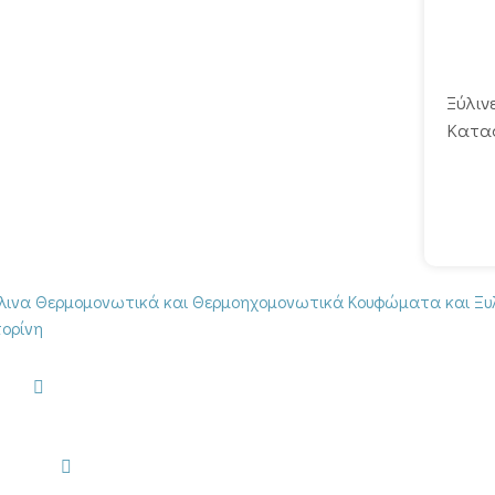
Ξύλιν
Κατα
Επικοινωνία
Μεσαριά, 2ο χλμ. ευθείας
Φηρών-Πύργου, Σαντορίνη
+30 22860 25560