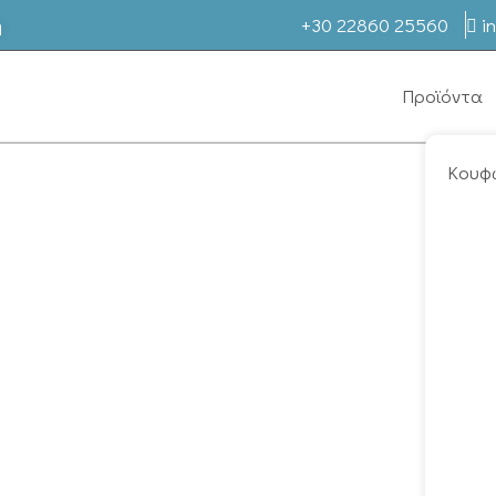
η
+30 22860 25560
i
Προϊόντα
Κουφ